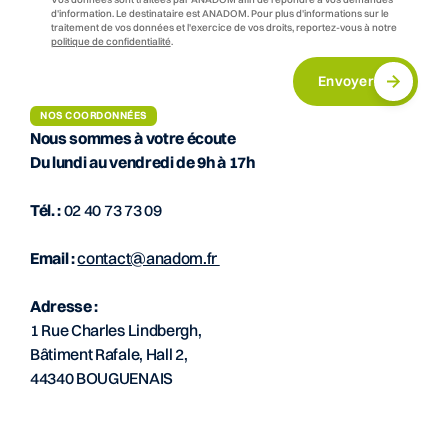
d'information. Le destinataire est ANADOM. Pour plus d'informations sur le
traitement de vos données et l'exercice de vos droits, reportez-vous à notre
politique de confidentialité
.
Envoyer
NOS COORDONNÉES
Nous sommes à votre écoute
Du lundi au vendredi de 9h à 17h
Tél. :
02 40 73 73 09
Email :
contact@anadom.fr
Adresse :
1 Rue Charles Lindbergh,
Bâtiment Rafale, Hall 2,
44340 BOUGUENAIS