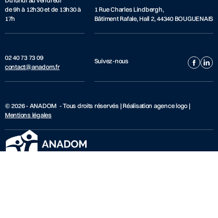
Du lundi au vendredi
de 9h à 12h30 et de 13h30 à
1 Rue Charles Lindbergh,
17h
Bâtiment Rafale, Hall 2, 44340 BOUGUENAIS
02 40 73 73 09
Suivez-nous
contact@anadom.fr
© 2026 - ANADOM - Tous droits réservés | Réalisation agence logo |
Mentions légales
ANADOM
SERVICES
L'association
Service Accompagnement
numérique - Seniors
Actualités