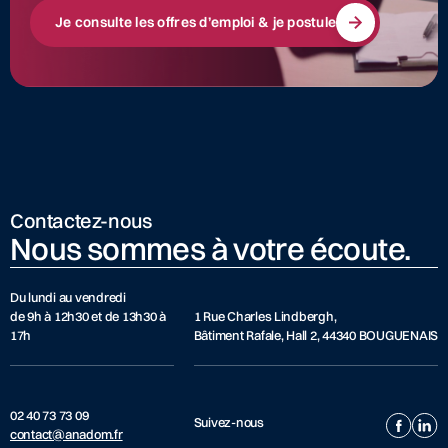
Je consulte les offres d’emploi & je postule
Contactez-nous
Nous sommes à votre écoute.
Du lundi au vendredi
de 9h à 12h30 et de 13h30 à
1 Rue Charles Lindbergh,
17h
Bâtiment Rafale, Hall 2, 44340 BOUGUENAIS
02 40 73 73 09
Suivez-nous
contact@anadom.fr